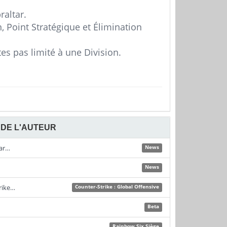
raltar.
 Point Stratégique et Élimination
es pas limité à une Division.
DE L'AUTEUR
tar…
News
News
rike…
Counter-Strike : Global Offensive
Beta
Rainbow Six Siège