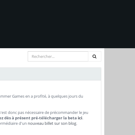
hammer Games en a profité, à quelques jours du
l n'est donc pas nécessaire de précommander le jeu
z dès à présent pré-télécharger la beta
ici
.
termédiaire d'un
nouveau billet sur son blog
.