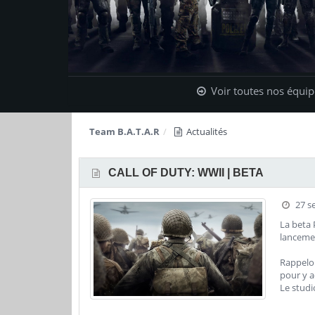
5:4
Voir toutes nos équip
Team B.A.T.A.R
Actualités
CALL OF DUTY: WWII | BETA
27 s
La beta 
lancemen
Rappelo
pour y a
Le studi