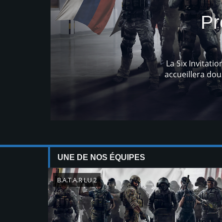
squ'elle
 200 000
UNE DE NOS ÉQUIPES
B.A.T.A.R LU 2
Mi
B.A.T.A.R
VS