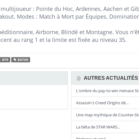
 multijoueur : Pointe du Hoc, Ardennes, Aachen et Gib
akout. Modes : Match à Mort par Équipes, Domination,
xpéditionnaire, Airborne, Blindé et Montagne. Vous n'êt
nt au rang 1 et la limite est fixée au niveau 35.
BTR
BATAR
AUTRES ACTUALITÉS 
L'ombre du pay-to-win menace S
Assassin's Creed Origins dé…
Une map mythique de Counter-St
La bêta de STAR WARS…
Réglages et amé…