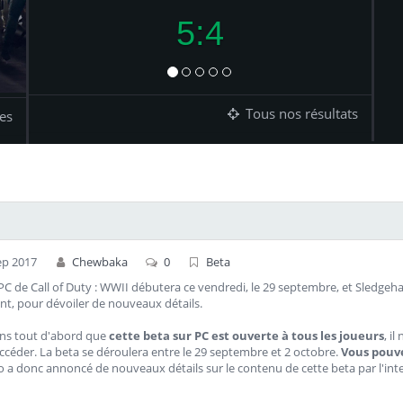
4:2
Tous nos résultats
es
ep 2017
Chewbaka
0
Beta
PC de Call of Duty : WWII débutera ce vendredi, le 29 septembre, et Sledge
t, pour dévoiler de nouveaux détails.
ns tout d'abord que
cette beta sur PC est ouverte à tous les joueurs
, i
ccéder. La beta se déroulera entre le 29 septembre et 2 octobre.
Vous pouve
o a donc annoncé de nouveaux détails sur le contenu de cette beta par l'in