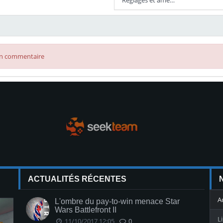
 un commentaire
ACTUALITÉS RÉCENTES
A
L'ombre du pay-to-win menace Star
Wars Battlefront II
L
11/10/2017 12:05
0