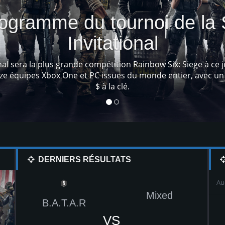
C'est mi
Ces pendentifs sont universels et peuvent être éq
équipement
DERNIERS RÉSULTATS
Au
xed
Mixed
B.A.T.A.R
VS