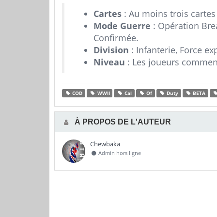
Cartes
: Au moins trois cartes
Mode Guerre
: Opération Bre
Confirmée.
Division
: Infanterie, Force e
Niveau
: Les joueurs commence
COD
WWII
Cal
Of
Duty
BETA
À PROPOS DE L'AUTEUR
Chewbaka
Admin hors ligne