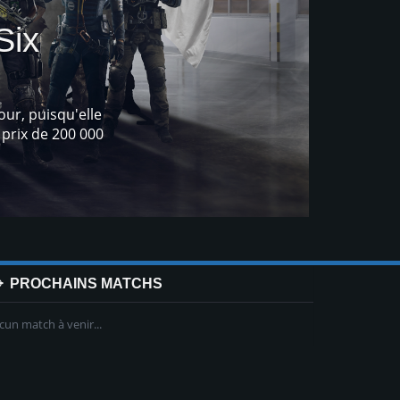
gnon!
uipés sur n'importe quelle arme de votre
.
PROCHAINS MATCHS
cun match à venir...