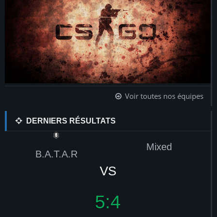
Voir toutes nos équipes
DERNIERS RÉSULTATS
Mixed
B.A.T.A.R
VS
V
5:4
4: