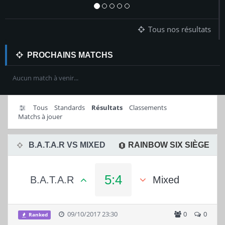
Tous nos résultats
PROCHAINS MATCHS
Aucun match à venir...
Tous
Standards
Résultats
Classements
Matchs à jouer
B.A.T.A.R VS MIXED
RAINBOW SIX SIÈGE
5:4
B.A.T.A.R
Mixed
09/10/2017 23:30
0
0
Ranked