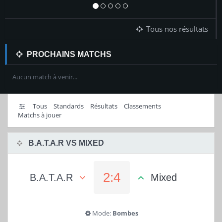
Tous nos résultats
PROCHAINS MATCHS
Aucun match à venir...
Tous
Standards
Résultats
Classements
Matchs à jouer
B.A.T.A.R VS MIXED
2:4
B.A.T.A.R
Mixed
Mode:
Bombes