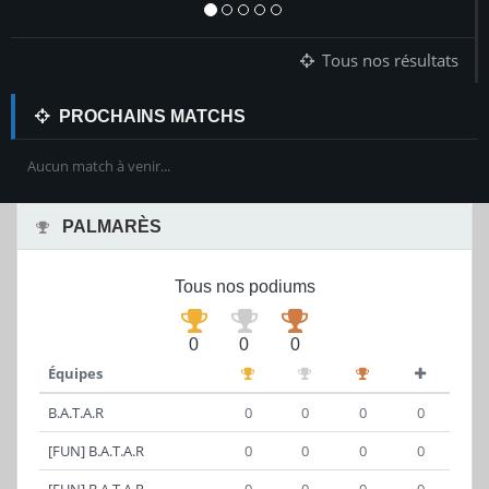
Tous nos résultats
PROCHAINS MATCHS
Aucun match à venir...
PALMARÈS
Tous nos podiums
0
0
0
Équipes
B.A.T.A.R
0
0
0
0
[FUN] B.A.T.A.R
0
0
0
0