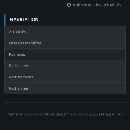
Voir toutes les actualités
NAVIGATION
Actualités
Liste des membres
Palmarès
Partenaires
Recrutements
Rechercher
Thème by
Chewbaka
- Propulsé par
NeoFrag
- © 2026
Team B.A.T.A.R