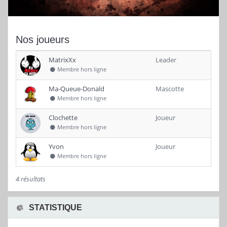
Nos joueurs
MatrixXx
Leader
Membre hors ligne
Ma-Queue-Donald
Mascotte
Membre hors ligne
Clochette
Joueur
Membre hors ligne
Yvon
Joueur
Membre hors ligne
4 résultats
STATISTIQUE