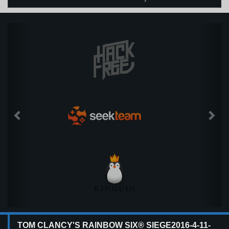
TOM CLANCY'S RAINBOW SIX® SIEGE2016-4-11-