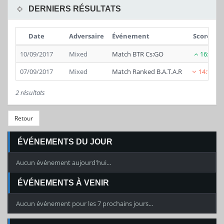
DERNIERS RÉSULTATS
Date
Adversaire
Événement
Score
10/09/2017
Mixed
Match BTR Cs:GO
16:7
07/09/2017
Mixed
Match Ranked B.A.T.A.R
14:16
2 résultats
Retour
ÉVÉNEMENTS DU JOUR
Aucun événement aujourd'hui...
ÉVÉNEMENTS À VENIR
Aucun événement pour les 7 prochains jours...