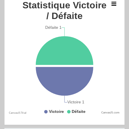
CanvasJS.com