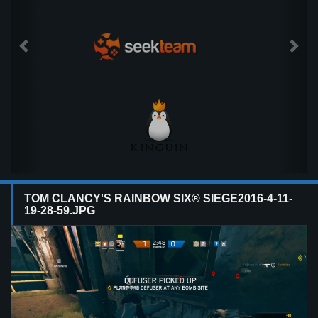
TOM CLANCY'S RAINBOW SIX® SIEGE2016-4-11-
19-28-59.JPG