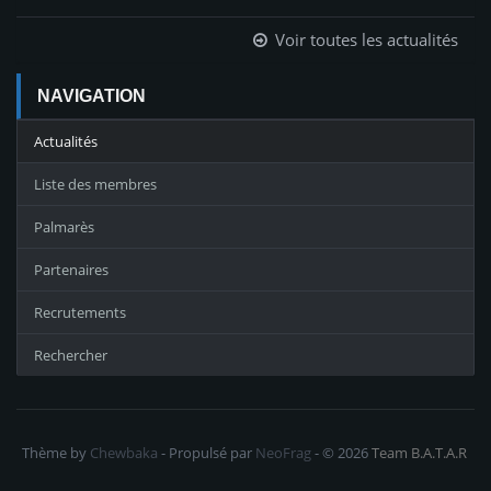
Voir toutes les actualités
NAVIGATION
Actualités
Liste des membres
Palmarès
Partenaires
Recrutements
Rechercher
Thème by
Chewbaka
- Propulsé par
NeoFrag
- © 2026
Team B.A.T.A.R