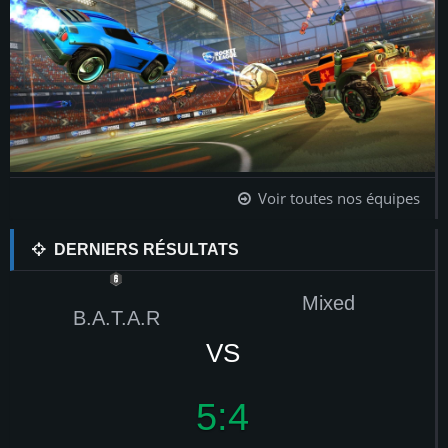
Voir toutes nos équipes
DERNIERS RÉSULTATS
Mixed
B.A.T.A.R
B
VS
5:4